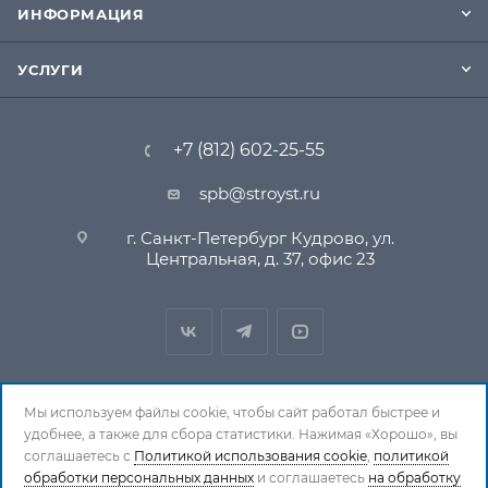
ИНФОРМАЦИЯ
УСЛУГИ
+7 (812) 602-25-55
spb@stroyst.ru
г. Санкт-Петербург Кудрово, ул.
Центральная, д. 37, офис 23
Мы используем файлы cookie, чтобы сайт работал быстрее и
удобнее, а также для сбора статистики. Нажимая «Хорошо», вы
© 1994-2026 СтройСистема. Все права защищены. При
соглашаетесь с
Политикой использования cookie
,
политикой
обработки персональных данных
и соглашаетесь
на обработку
копировании материалов ссылка на страницу-