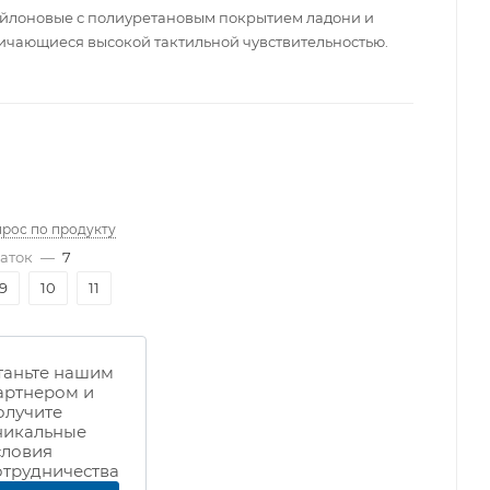
йлоновые с полиуретановым покрытием ладони и
личающиеся высокой тактильной чувствительностью.
прос по продукту
аток
—
7
9
10
11
таньте нашим
артнером и
олучите
никальные
словия
отрудничества