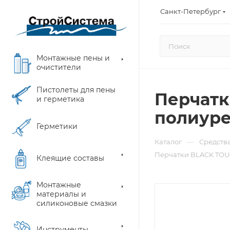
Санкт-Петербург
Монтажные пены и
очистители
Пистолеты для пены
Перчатк
и герметика
полиуре
Герметики
—
Каталог
Средств
Перчатки BLACK TOU
Клеящие составы
Монтажные
материалы и
силиконовые смазки
Инструменты