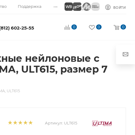
...
тво
Поддержка
ВОЙТИ
0
0
0
(812) 602-25-55
жные нейлоновые с
A, ULT615, размер 7
A, ULT615
Артикул:
ULT615