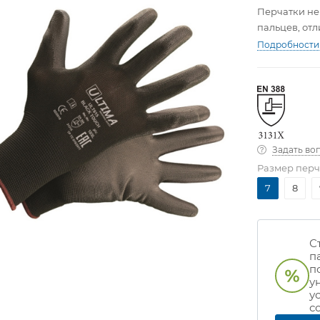
Перчатки не
пальцев, от
Подробности
Задать во
Размер перч
7
8
С
п
п
у
у
с