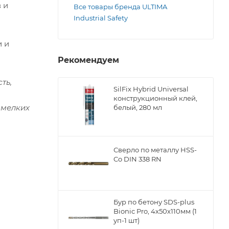
 и
Все товары бренда ULTIMA
Industrial Safety
 и
Рекомендуем
ть,
SilFix Hybrid Universal
конструкционный клей,
 мелких
белый, 280 мл
Сверло по металлу НSS-
Co DIN 338 RN
Бур по бетону SDS-plus
Bionic Pro, 4х50х110мм (1
уп-1 шт)
ы