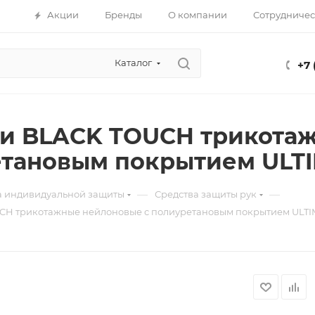
Акции
Бренды
О компании
Сотрудничес
Каталог
+7 
и BLACK TOUCH трикота
тановым покрытием ULTIM
—
—
а индивидуальной защиты
Средства защиты рук
CH трикотажные нейлоновые с полиуретановым покрытием ULTIM