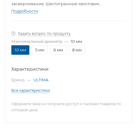
засверливание. Шестигранный хвостовик
обеспечивает надежное удержание в патроне.
Подробности
Задать вопрос по продукту
Максимальный диаметр
—
10 мм
10 мм
5 мм
6 мм
8 мм
Характеристики
Бренд
—
ULTIMA
Все характеристики
Оформите заказ и получите доступ к тысячам товаров по
оптовой цене