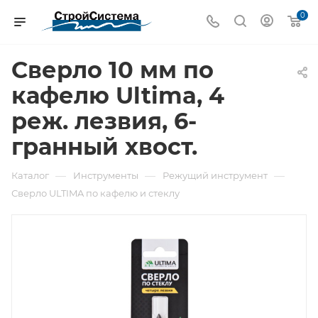
0
Сверло 10 мм по
кафелю Ultima, 4
реж. лезвия, 6-
гранный хвост.
—
—
—
Каталог
Инструменты
Режущий инструмент
Сверло ULTIMA по кафелю и стеклу