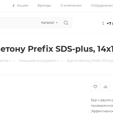
Акции
Бренды
О компании
Сотрудничес
Каталог
+7 
етону Prefix SDS-plus, 14х
—
—
енты
Режущий инструмент
Бур по бетону Prefix SDS-plu
Бур с двумя
проверенной
Эффективное