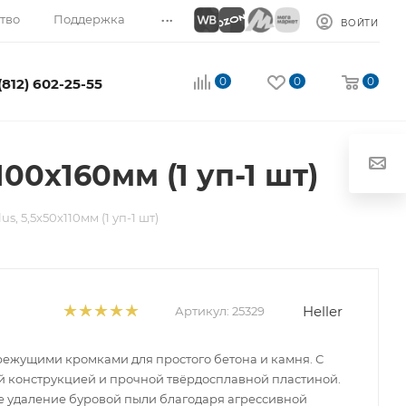
...
тво
Поддержка
ВОЙТИ
0
0
0
(812) 602-25-55
100х160мм (1 уп-1 шт)
s, 5,5х50х110мм (1 уп-1 шт)
Heller
Артикул:
25329
 режущими кромками для простого бетона и камня. С
 конструкцией и прочной твёрдосплавной пластиной.
 удаление буровой пыли благодаря агрессивной