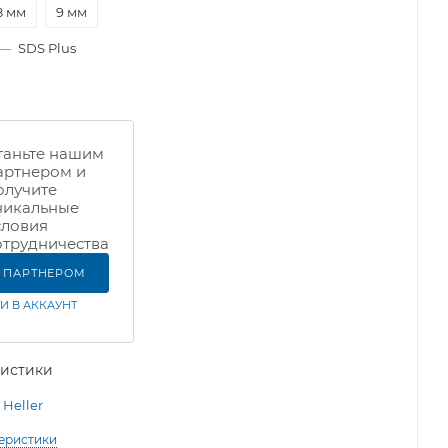
8 мм
9 мм
—
SDS Plus
таньте нашим
артнером и
олучите
никальные
словия
отрудничества
Ь ПАРТНЕРОМ
И В АККАУНТ
ристики
Heller
теристики