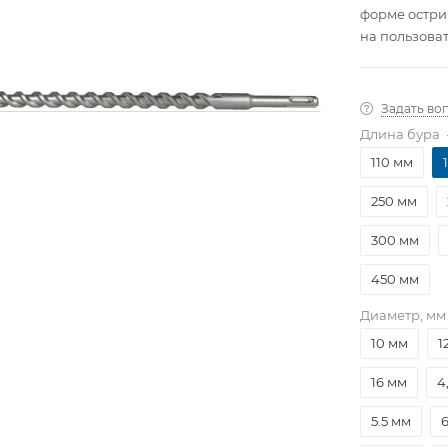
форме остри
на пользова
с центриров
независимой
который гар
Задать во
Длина бура
110 мм
250 мм
300 мм
450 мм
Диаметр, мм
10 мм
1
16 мм
4
5.5 мм