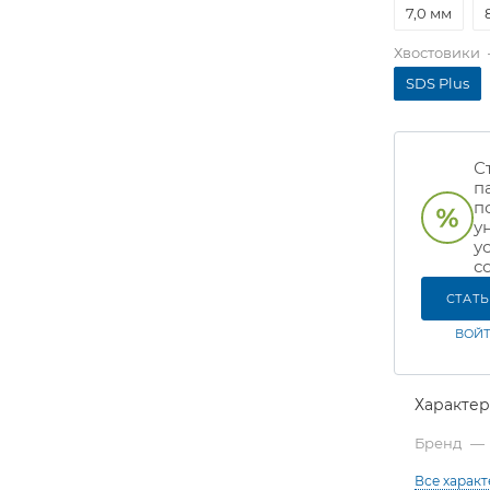
7,0 мм
Хвостовики
SDS Plus
С
п
п
у
у
с
СТАТ
ВОЙТ
Характе
Бренд
—
Все харак